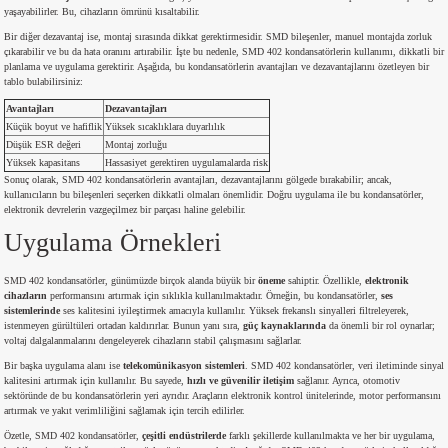
yaşayabilirler. Bu, cihazların ömrünü kısaltabilir.
si
nsatörler
ç 25W
od
Bir diğer dezavantaj ise, montaj sırasında dikkat gerektirmesidir. SMD bileşenler, manuel montajda zorluk
çıkarabilir ve bu da hata oranını artırabilir. İşte bu nedenle, SMD 402 kondansatörlerin kullanımı, dikkatli bir
ndansatör
ç 3W
ç
planlama ve uygulama gerektirir. Aşağıda, bu kondansatörlerin avantajları ve dezavantajlarını özetleyen bir
tablo bulabilirsiniz:
Avantajları
Dezavantajları
ver
d Kondansatörler
ç 4W
Küçük boyut ve hafiflik
Yüksek sıcaklıklara duyarlılık
Düşük ESR değeri
Montaj zorluğu
si
ansatör
ç 6W
Yüksek kapasitans
Hassasiyet gerektiren uygulamalarda risk
Sonuç olarak, SMD 402 kondansatörlerin avantajları, dezavantajlarını gölgede bırakabilir; ancak,
kullanıcıların bu bileşenleri seçerken dikkatli olmaları önemlidir. Doğru uygulama ile bu kondansatörler,
si
Kondansatör
ç 7W
d
elektronik devrelerin vazgeçilmez bir parçası haline gelebilir.
Uygulama Örnekleri
isi
ansatör
ç 8W
SMD 402 kondansatörler, günümüzde birçok alanda büyük bir
öneme
sahiptir. Özellikle,
elektronik
cihazların
performansını artırmak için sıklıkla kullanılmaktadır. Örneğin, bu kondansatörler,
ses
si
ster AXİAL Kondansatör
ç 9W
sistemlerinde
ses kalitesini iyileştirmek amacıyla kullanılır. Yüksek frekanslı sinyalleri filtreleyerek,
istenmeyen gürültüleri ortadan kaldırırlar. Bunun yanı sıra,
güç kaynaklarında
da önemli bir rol oynarlar;
voltaj dalgalanmalarını dengeleyerek cihazların stabil çalışmasını sağlarlar.
risi
ndansatörler
Bir başka uygulama alanı ise
telekomünikasyon sistemleri
. SMD 402 kondansatörler, veri iletiminde sinyal
kalitesini artırmak için kullanılır. Bu sayede,
hızlı ve güvenilir iletişim
sağlanır. Ayrıca, otomotiv
sektöründe de bu kondansatörlerin yeri ayrıdır. Araçların elektronik kontrol ünitelerinde, motor performansını
isi
atör
artırmak ve yakıt verimliliğini sağlamak için tercih edilirler.
Özetle, SMD 402 kondansatörler,
çeşitli endüstrilerde
farklı şekillerde kullanılmakta ve her bir uygulama,