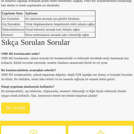
bu bileşenin sağladığı avantajları gözler önüne sermektedir. Aşağıda, SMD 402 kondansatörlerin kullanıldığı
si
ansatör
 Kılıf
bazı alanlar ve örnek uygulamalar yer almaktadır:
Uygulama Alanı
Açıklama
si
a Tipi Kondansatör
 Kılıf
Ses Sistemleri
Ses kalitesini artırmak için gürültü filtreleme.
Güç Kaynakları
Voltaj dalgalanmalarını dengeleyerek stabil çalışma sağlar.
Telekomünikasyon
Sinyal kalitesini artırarak hızlı iletişim sağlar.
risi
Tipi Kondansatör
 Kılıf
Otomotiv
Motor performansını artırarak yakıt verimliliği sağlar.
Sıkça Sorulan Sorular
si
nsatör
 Kılıf
SMD 402 kondansatör nedir?
SMD 402 kondansatör, yüzeye montajlı bir kondansatördür ve elektronik devrelerde enerji depolamak için
si
r 1206 Kılıf
Kılıf
kullanılır. Küçük boyutları sayesinde, modern cihazların tasarımında büyük bir rol oynar.
Bu kondansatörlerin avantajları nelerdir?
SMD 402 kondansatörler, yüksek kapasitans değerleri, düşük ESR (eşdeğer seri direnç) ve kompakt boyutları
si
 402 Kılıf
Kılıf
ile bilinir. Bu özellikler, onları daha verimli ve yer tasarrufu sağlayan bir seçenek haline getirir.
Hangi uygulama alanlarında kullanılır?
isi
 603 Kılıf
Kılıf
Bu kondansatörler, cep telefonları, bilgisayarlar, otomotiv elektroniği ve diğer birçok elektronik cihazda
yaygın olarak kullanılır. Yani, hayatımızın hemen her yerinde karşımıza çıkarlar!
si
 805 Kılıf
5W
Tüm Bloglar
isi
nsatör
W
si
atör
W