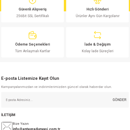
Güvenli Alışveriş
Hızlı Gönderi
isi
256Bit SSL Sertifikalı
Ürünler Aynı Gün Kargolanır
si
isi
Ödeme Seçenekleri
İade & Değişim
Tüm Anlaşmalı Kartlar
Kolay İade Süreçleri
isi
risi
E-posta Listemize Kayıt Olun
risi
Kampanyalarımızdan ve indirimlerimizden güncel olarak haberdar olun.
si
GÖNDER
si
İLETİŞİM
Bize Yazın
risi
info@entegredunyasi.com.tr