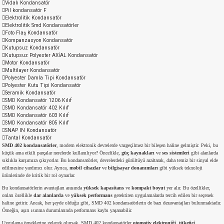
Vidalı Kondansatör
Pil kondansatör F
md
risi
Klemens 180C
nsatör
erisi
renç %5 2W
Kılıf
Elektrolitik Kondansatör
Elektrolitik Smd Kondansatörler
Foto Flaş Kondansatör
risi
Klemens 90C
atör
risi
enç 1/8w
Kılıf
Kompanzasyon Kondansatör
Kutupsuz Kondansatör
Kutupsuz Polyester AXİAL Kondansatör
i
satör
risi
enç %1 1/2W
k kapasitör
Motor Kondansatör
Multilayer Kondansatör
Polyester Damla Tipi Kondansatör
Polyester Kutu Tipi Kondansatör
si
atör
risi
enç %1 1/4W
Seramik Kondansatör
SMD Kondansatör 1206 Kılıf
SMD Kondansatör 402 Kılıf
si
tör
risi
renç 1/2W
ad
iyot
SMD Kondansatör 603 Kılıf
SMD Kondansatör 805 Kılıf
SNAP IN Kondansatör
si
atör
Serisi
renç 10W
Tantal Kondansatör
SMD 402 kondansatörler
, modern elektronik devrelerde vazgeçilmez bir bileşen haline gelmiştir. Peki, bu
küçük ama etkili parçalar nerelerde kullanılıyor? Öncelikle,
güç kaynakları
ve
ses sistemleri
gibi alanlarda
isi
satör
Serisi
enç 1W
r 1206 Kılıf
sıklıkla karşımıza çıkıyorlar. Bu kondansatörler, devrelerdeki gürültüyü azaltarak, daha temiz bir sinyal elde
edilmesine yardımcı olur. Ayrıca,
mobil cihazlar
ve
bilgisayar donanımları
gibi yüksek teknoloji
ürünlerinde de kritik bir rol oynarlar.
 Serisi,45 Serisi
atör
Serisi
renç 20W
 1206 Kılıf - 25 Adet
iyot
Bu kondansatörlerin avantajları arasında
yüksek kapasitans
ve
kompakt boyut
yer alır. Bu özellikler,
onları özellikle
dar alanlarda
ve
yüksek performans
gerektiren uygulamalarda tercih edilen bir seçenek
haline getirir. Ancak, her şeyde olduğu gibi, SMD 402 kondansatörlerin de bazı dezavantajları bulunmaktadır.
risi
tör
isi
enç 2W
 402 Kılıf
Örneğin, aşırı ısınma durumlarında performans kaybı yaşanabilir.
Uygulama örneklerine gelecek olursak, SMD 402 kondansatörler
otomotiv elektroniği
,
tüketici