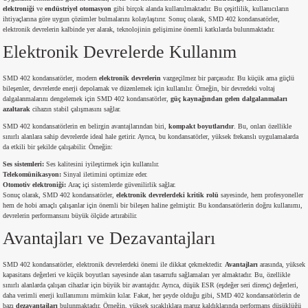
elektroniği
ve
endüstriyel otomasyon
gibi birçok alanda kullanılmaktadır. Bu çeşitlilik, kullanıcıların
si
atör
Serisi
enç 3W
 603 Kılıf
ihtiyaçlarına göre uygun çözümler bulmalarını kolaylaştırır. Sonuç olarak, SMD 402 kondansatörler,
elektronik devrelerin kalbinde yer alarak, teknolojinin gelişimine önemli katkılarda bulunmaktadır.
Elektronik Devrelerde Kullanım
si
satör
erisi
enç 4W
 603 Kılıf - 25 Adet
SMD 402 kondansatörler, modern
elektronik devrelerin
vazgeçilmez bir parçasıdır. Bu küçük ama güçlü
4 Serisi,27 Serisi,93 Serisi
atör
Serisi
enç 5W
 805 Kılıf
bileşenler, devrelerde enerji depolamak ve düzenlemek için kullanılır. Örneğin, bir devredeki voltaj
dalgalanmalarını dengelemek için SMD 402 kondansatörler,
güç kaynağından gelen dalgalanmaları
azaltarak
cihazın stabil çalışmasını sağlar.
tör
 Serisi
ç 10W
 805 Kılıf - 25 Adet
SMD 402 kondansatörlerin en belirgin avantajlarından biri,
kompakt boyutlarıdır
. Bu, onları özellikle
sınırlı alanlara sahip devrelerde ideal hale getirir. Ayrıca, bu kondansatörler, yüksek frekanslı uygulamalarda
da etkili bir şekilde çalışabilir. Örneğin:
erisi
atör
erisi
ç 11W
d
Ses sistemleri:
Ses kalitesini iyileştirmek için kullanılır.
Telekomünikasyon:
Sinyal iletimini optimize eder.
isi
satör
ç 13W
Otomotiv elektroniği:
Araç içi sistemlerde güvenilirlik sağlar.
Sonuç olarak, SMD 402 kondansatörler,
elektronik devrelerdeki kritik rolü
sayesinde, hem profesyoneller
hem de hobi amaçlı çalışanlar için önemli bir bileşen haline gelmiştir. Bu kondansatörlerin doğru kullanımı,
isi
atör
ç 14W
devrelerin performansını büyük ölçüde artırabilir.
Avantajları ve Dezavantajları
i
satör
ç 15W
SMD 402 kondansatörler, elektronik devrelerdeki önemi ile dikkat çekmektedir.
Avantajları
arasında, yüksek
kapasitans değerleri ve küçük boyutları sayesinde alan tasarrufu sağlamaları yer almaktadır. Bu, özellikle
isi
atör
ç 17W
iyot
sınırlı alanlarda çalışan cihazlar için büyük bir avantajdır. Ayrıca, düşük ESR (eşdeğer seri direnç) değerleri,
daha verimli enerji kullanımını mümkün kılar. Fakat, her şeyde olduğu gibi, SMD 402 kondansatörlerin de
bazı
dezavantajları
bulunmaktadır. Örneğin, yüksek sıcaklıklara maruz kaldıklarında performans düşüklüğü