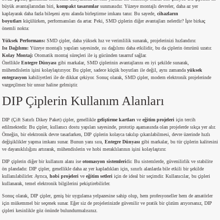
büyük avantajlarından biri,
kompakt tasarımlar
sunmasıdır. Yüzeye montajlı devreler, daha az yer
si
atör
Serisi
enç 3W
 603 Kılıf
kaplayarak daha fazla bileşeni aynı alanda birleştirme imkanı tanır. Bu sayede,
cihazların
boyutları
küçülürken, performansları da artar. Peki, SMD çiplerin diğer avantajları nelerdir? İşte birkaç
önemli nokta:
si
satör
erisi
enç 4W
 603 Kılıf - 25 Adet
Yüksek Performans:
SMD çipler, daha yüksek hız ve verimlilik sunarak, projelerinizi hızlandırır.
Isı Dağılımı:
Yüzeye montajlı yapıları sayesinde, ısı dağılımı daha etkilidir, bu da çiplerin ömrünü uzatır.
Kolay Montaj:
Otomatik montaj süreçleri ile iş gücünden tasarruf sağlar.
4 Serisi,27 Serisi,93 Serisi
atör
Serisi
enç 5W
 805 Kılıf
Özellikle
Entegre Dünyası
gibi markalar, SMD çiplerinin avantajlarını en iyi şekilde sunarak,
mühendislerin işini kolaylaştırıyor. Bu çipler, sadece küçük boyutları ile değil, aynı zamanda
yüksek
entegrasyon
kabiliyetleri ile de dikkat çekiyor. Sonuç olarak, SMD çipler, modern elektronik projelerinde
tör
 Serisi
ç 10W
 805 Kılıf - 25 Adet
vazgeçilmez bir unsur haline gelmiştir.
DIP Çiplerin Kullanım Alanları
erisi
atör
erisi
ç 11W
d
DIP (Çift Satırlı Dikey Paket) çipler, genellikle
geliştirme kartları
ve
eğitim projeleri
için tercih
edilmektedir. Bu çipler, kullanıcı dostu yapıları sayesinde, prototip aşamasında olan projelerde sıkça yer alır.
isi
satör
ç 13W
Örneğin, bir elektronik devre tasarlarken, DIP çiplerin kolayca takılıp çıkarılabilmesi, devre üzerinde hızlı
değişiklikler yapma imkanı sunar. Bunun yanı sıra,
Entegre Dünyası
gibi markalar, bu tür çiplerin kalitesini
ve dayanıklılığını artırarak, mühendislerin ve hobi meraklılarının işini kolaylaştırır.
isi
atör
ç 14W
DIP çiplerin diğer bir kullanım alanı ise
otomasyon sistemleri
dir. Bu sistemlerde, güvenilirlik ve stabilite
ön plandadır. DIP çipler, genellikle daha az yer kapladıkları için, sınırlı alanlarda bile etkili bir şekilde
kullanılabilirler. Ayrıca,
hobi projeleri
ve
eğitim setleri
için de ideal bir seçimdir. Kullanıcılar, bu çipleri
i
satör
ç 15W
kullanarak, temel elektronik bilgilerini pekiştirebilirler.
Sonuç olarak, DIP çipler, geniş bir uygulama yelpazesine sahip olup, hem profesyoneller hem de amatörler
isi
atör
ç 17W
iyot
için mükemmel bir seçenek sunar. Eğer siz de projelerinizde güvenilir ve pratik bir çözüm arıyorsanız, DIP
çipleri kesinlikle göz önünde bulundurmalısınız.