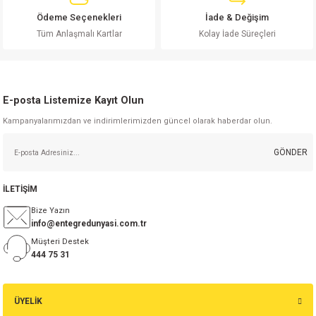
si
ansatör
 Kılıf
Ödeme Seçenekleri
İade & Değişim
Tüm Anlaşmalı Kartlar
Kolay İade Süreçleri
si
a Tipi Kondansatör
 Kılıf
risi
Tipi Kondansatör
 Kılıf
E-posta Listemize Kayıt Olun
si
nsatör
 Kılıf
Kampanyalarımızdan ve indirimlerimizden güncel olarak haberdar olun.
si
r 1206 Kılıf
Kılıf
GÖNDER
si
 402 Kılıf
Kılıf
İLETİŞİM
Bize Yazın
isi
 603 Kılıf
Kılıf
info@entegredunyasi.com.tr
Müşteri Destek
si
 805 Kılıf
5W
444 75 31
isi
nsatör
W
ÜYELİK
si
atör
W