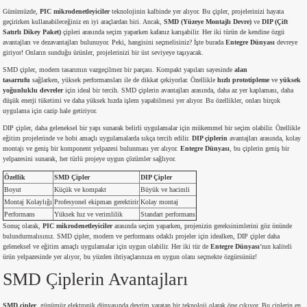
Günümüzde,
PIC mikrodenetleyiciler
teknolojinin kalbinde yer alıyor. Bu çipler, projelerinizi hayata
md
risi
Klemens 180C
nsatör
erisi
renç %5 2W
Kılıf
geçirirken kullanabileceğiniz en iyi araçlardan biri. Ancak,
SMD (Yüzeye Montajlı Devre)
ve
DIP (Çift
Satırlı Dikey Paket)
çipleri arasında seçim yaparken kafanız karışabilir. Her iki türün de kendine özgü
avantajları ve dezavantajları bulunuyor. Peki, hangisini seçmelisiniz? İşte burada
Entegre Dünyası
devreye
risi
Klemens 90C
atör
risi
enç 1/8w
Kılıf
giriyor! Onların sunduğu ürünler, projelerinizi bir üst seviyeye taşıyacak.
SMD çipler, modern tasarımın vazgeçilmez bir parçası. Kompakt yapıları sayesinde
alan
tasarrufu
sağlarken, yüksek performansları ile de dikkat çekiyorlar. Özellikle
hızlı prototipleme
ve
yüksek
i
satör
risi
enç %1 1/2W
k kapasitör
yoğunluklu devreler
için ideal bir tercih. SMD çiplerin avantajları arasında, daha az yer kaplaması, daha
düşük enerji tüketimi ve daha yüksek hızda işlem yapabilmesi yer alıyor. Bu özellikler, onları birçok
uygulama için cazip hale getiriyor.
si
atör
risi
enç %1 1/4W
DIP çipler, daha geleneksel bir yapı sunarak belirli uygulamalar için mükemmel bir seçim olabilir. Özellikle
eğitim projelerinde ve hobi amaçlı uygulamalarda sıkça tercih edilir.
DIP çiplerin
avantajları arasında, kolay
montajı ve geniş bir komponent yelpazesi bulunması yer alıyor.
Entegre Dünyası
, bu çiplerin geniş bir
si
tör
risi
renç 1/2W
ad
iyot
yelpazesini sunarak, her türlü projeye uygun çözümler sağlıyor.
Özellik
SMD Çipler
DIP Çipler
si
atör
Serisi
renç 10W
Boyut
Küçük ve kompakt
Büyük ve hacimli
Montaj Kolaylığı
Profesyonel ekipman gerektirir
Kolay montaj
Performans
Yüksek hız ve verimlilik
Standart performans
isi
satör
Serisi
enç 1W
r 1206 Kılıf
Sonuç olarak,
PIC mikrodenetleyiciler
arasında seçim yaparken, projenizin gereksinimlerini göz önünde
bulundurmalısınız. SMD çipler, modern ve performans odaklı projeler için idealken, DIP çipler daha
geleneksel ve eğitim amaçlı uygulamalar için uygun olabilir. Her iki tür de
Entegre Dünyası
’nın kaliteli
 Serisi,45 Serisi
atör
Serisi
renç 20W
 1206 Kılıf - 25 Adet
iyot
ürün yelpazesinde yer alıyor, bu yüzden ihtiyaçlarınıza en uygun olanı seçmekte özgürsünüz!
SMD Çiplerin Avantajları
risi
tör
isi
enç 2W
 402 Kılıf
SMD çipler
, günümüz elektronik dünyasında devrim yaratan bir teknoloji olarak öne çıkıyor. Bu çiplerin en