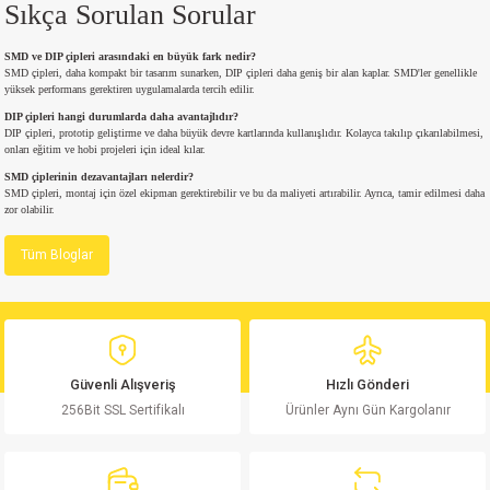
Sıkça Sorulan Sorular
si
nsatörler
ç 25W
od
SMD ve DIP çipleri arasındaki en büyük fark nedir?
ndansatör
ç 3W
ç
SMD çipleri, daha kompakt bir tasarım sunarken, DIP çipleri daha geniş bir alan kaplar. SMD'ler genellikle
yüksek performans gerektiren uygulamalarda tercih edilir.
DIP çipleri hangi durumlarda daha avantajlıdır?
ver
d Kondansatörler
ç 4W
DIP çipleri, prototip geliştirme ve daha büyük devre kartlarında kullanışlıdır. Kolayca takılıp çıkarılabilmesi,
onları eğitim ve hobi projeleri için ideal kılar.
si
ansatör
ç 6W
SMD çiplerinin dezavantajları nelerdir?
SMD çipleri, montaj için özel ekipman gerektirebilir ve bu da maliyeti artırabilir. Ayrıca, tamir edilmesi daha
zor olabilir.
si
Kondansatör
ç 7W
d
Tüm Bloglar
isi
ansatör
ç 8W
si
ster AXİAL Kondansatör
ç 9W
Güvenli Alışveriş
Hızlı Gönderi
risi
ndansatörler
256Bit SSL Sertifikalı
Ürünler Aynı Gün Kargolanır
isi
atör