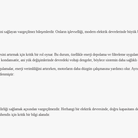
ni sağlayan vazgeçilmez bileşenlerdir. Onların işlevselliği, modern elektrik devrelerinde büyük b
ni artırmak için kritik bir rol oynar. Bu durum, özellikle enerji depolama ve filtreleme uygula
kondansatör, ani yük değişimlerinde devredeki voltajı dengeler, böylece sistemin daha sağlıklı ç
lamalar, enerji verimliliğini artırırken, motorların daha düzgün çalışmasına yardımcı olur. Ayr
lenmiştir:
rliği sağlamak açısından vazgeçilmezdir. Herhangi bir elektrik devresinde, doğru kapasitans değ
ndis için kritik bir bilgi alanıdır.