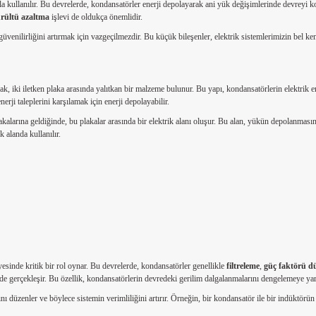
 kullanılır. Bu devrelerde, kondansatörler enerji depolayarak ani yük değişimlerinde devreyi koru
rültü azaltma
işlevi de oldukça önemlidir.
enilirliğini artırmak için vazgeçilmezdir. Bu küçük bileşenler, elektrik sistemlerimizin bel kemi
rak, iki iletken plaka arasında yalıtkan bir malzeme bulunur. Bu yapı, kondansatörlerin elektrik 
erji taleplerini karşılamak için enerji depolayabilir.
alarına geldiğinde, bu plakalar arasında bir elektrik alanı oluşur. Bu alan, yükün depolanmasına o
k alanda kullanılır.
sinde kritik bir rol oynar. Bu devrelerde, kondansatörler genellikle
filtreleme
,
güç faktörü d
ilde gerçekleşir. Bu özellik, kondansatörlerin devredeki gerilim dalgalanmalarını dengelemeye ya
ını düzenler ve böylece sistemin verimliliğini artırır. Örneğin, bir kondansatör ile bir indüktörün