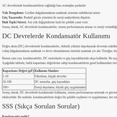
AC devrelerinde kondansatörlerin sağladığı bazı avantajlar şunlardır:
Yük Dengeleme:
Gerilim dalgalanmalarını azaltarak sistemin stabilitesini artırır.
Güç Tasarrufu:
Reaktif gücün yönetimi ile enerji maliyetlerini düşürür.
Hızlı Tepki Süresi:
Ani yük değişimlerine hızlı bir şekilde yanıt verir.
Sonuç olarak, AC devrelerde kondansatörler, sistem performansını artıran ve enerji verimliliği
DC Devrelerde Kondansatör Kullanımı
Doğru akım (DC) devrelerinde kondansatörler, elektrik yükünü depolayarak devrenin stabilitesi
voltaj dalgalanmalarını azaltmak ve devre elemanlarının ömrünü uzatmak yer alır. Örneğin, bir 
Bunun yanı sıra, kondansatörler, DC motorlarda ve güç kaynaklarında sıkça kullanılır. Bu uygu
Aşağıdaki tabloda, farklı kapasitans değerlerine sahip kondansatörlerin genel kullanımları özet
Kapasitans Değeri (μF)
Kullanım Alanları
1-10
Filtreleme, küçük devreler
10-100
DC motorlar, güç kaynakları
100+
Enerji depolama, büyük güç uygulamaları
Sonuç olarak, DC devrelerde kondansatör kullanımı, sistem performansını artırmak ve güvenili
etkileyebilir. Bu nedenle, kondansatörlerin doğru bir şekilde seçilmesi ve uygulanması, her mühe
SSS (Sıkça Sorulan Sorular)
Kondansatör nedir?