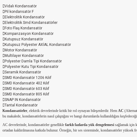
Vidalı Kondansatör
Pil kondansatör F
Elektrolitik Kondansatör
Elektrolitik Smd Kondansatörler
Foto Flaş Kondansatör
Kompanzasyon Kondansatör
Kutupsuz Kondansatör
Kutupsuz Polyester AXİAL Kondansatör
Motor Kondansatör
Multilayer Kondansatör
Polyester Damla Tipi Kondansatör
Polyester Kutu Tipi Kondansatör
Seramik Kondansatör
SMD Kondansatör 1206 Kılıf
SMD Kondansatör 402 Kılıf
SMD Kondansatör 603 Kılıf
SMD Kondansatör 805 Kılıf
SNAP IN Kondansatör
Tantal Kondansatör
Kondansatörler
, elektrik devrelerinde kritik bir rol oynayan bileşenlerdir. Hem
AC
(Alterna
bu makalede, kondansatörlerin nasıl çalıştığını ve hangi durumlarda kullanıldığını keşfedeceği
AC devrelerinde, kondansatörler genellikle
farklı fazlarda yük dengelemesi
sağlamak için ku
ortadan kaldırılmasına katkıda bulunur. Örneğin, bir ses sisteminde, kondansatörler yüksek fre