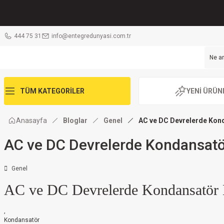
444 75 31
info@entegredunyasi.com.tr
TÜM KATEGORİLER
YENİ ÜRÜN
Anasayfa
Bloglar
Genel
AC ve DC Devrelerde Kond
AC ve DC Devrelerde Kondansatö
Genel
AC ve DC Devrelerde Kondansatör 
,
Kondansatör