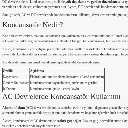
DC devrelerinde ise kondansatörler, genellikle
yük depolama
ve
gerilim düzenleme
amacıyla
verimli bir şekilde şarj edilmesine yardımcı olur. Ayrıca, DC devrelerinde kondansatörlerin
gü
Sonuç olarak, AC ve DC devrelerinde kondansatörlerin kullanımı, devrelerin verimliliğini ve güv
Kondansatör Nedir?
Kondansatör
, elektrik yükünü depolamak için kullanılan bir elektronik bileşendir. Temel ola
rol oynar ve farklı uygulama alanlarında kullanılır. Örneğin, bir kondansatör, bir devrede ani en
Ayrıca, kondansatörlerin çalışma prensipleri oldukça basittir. Elektrik akımı kondansatörün plak
sayesinde, kondansatörler
sinyal filtreleme
,
gürültü azaltma
ve
enerji depolama
gibi birço
Kondansatörlerin bazı temel özelliklerini aşağıdaki tabloda görebilirsiniz:
Özellik
Açıklama
Kapasitans
Elektrik yükünü depolama kapasitesi (Farad cinsinden)
Gerilim Sınırlaması
Kondansatörün dayanabileceği maksimum gerilim
İç Direnç
Kondansatörün içindeki enerji kaybı
AC Devrelerde Kondansatör Kullanımı
Alternatif akım (AC)
devrelerinde kondansatörler, elektrik yükünü depolama yetenekleri saye
alternatif akımın yönü sürekli değiştiği için, yük depolama ve boşaltma işlemleri hızlı bir şek
Ayrıca, kondansatörler AC devrelerinde
reaktif güç
sağlar. Reaktif güç, devredeki enerji akış
ve elektrik şebekelerinde büyük önem taşır.