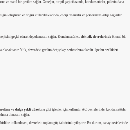
r ve stabil bir gerilim sağlar. Örneğin, bir pil şarj cihazında, kondansatörler, pillerin daha
ğini oluşturur ve doğru kullanıldıklarında, enerji tasarrufu ve performans artışı sağlarlar.
enerjisini geçici olarak depolamasını sağlar. Kondansatörler,
elektrik devrelerinde
önemli bir
lanak tanır. Yük, devredeki gerilim değiştikçe serbest bırakılabilir. İşte bu özellikleri
üzeltme
ve
dalga şekli düzeltme
gibi işlevler için kullanılır. AC devrelerinde, kondansatörler
rdımcı olmasını sağlar.
 birlikte kullanılması, devredeki toplam güç faktörünü iyileştirir. Bu durum, sanayi tesislerinde