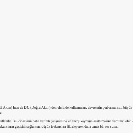
tif Akım) hem de
DC
(Doğru Akım) devrelerinde kullanımları, devrelerin performansını büyük ölç
z.
llanılır. Bu, cihazların daha verimli çalışmasına ve enerji kaybının azaltılmasına yardımcı olur
kansların geçişini sağlarken, düşük frekansları filtreleyerek daha temiz bir ses sunar.