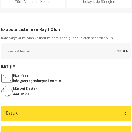
Tüm Anlaşmalı Kartlar
Kolay İade Süreçleri
isi
erisi
E-posta Listemize Kayıt Olun
Kampanyalarımızdan ve indirimlerimizden güncel olarak haberdar olun.
releri
GÖNDER
P MARKA)
İLETİŞİM
Bize Yazın
info@entegredunyasi.com.tr
Müşteri Destek
444 75 31
ÜYELİK