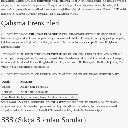
Bu alanlarda sağladığı
yüksek performans
ve
güvenilirlik
ile 2SD serisi transistörler, elektronik devrelerin
si
ansatör
 Kılıf
vazgeçilmez bir parçası haline gelmiştir. Örneğin, bir ses amplifikatörü düşünün; bu amplifikatör, 2SD
transistörleri sayesinde sesin kalitesini artırarak dinleyicilere daha iyi bir deneyim sunar. Kısacası, 2SD serisi
transistörler, modern elektronik devrelerin temel taşlarından biridir.
si
a Tipi Kondansatör
 Kılıf
Çalışma Prensipleri
risi
Tipi Kondansatör
 Kılıf
2SD serisi transistörler,
yarı iletken teknolojisinin
temellerine dayanan karmaşık bir yapıya sahiptir. Bu
transistörler, genellikle iki ana bölgeden oluşur:
emetör
ve
kolektör
. Emetör, akımın giriş yaptığı bölgedir,
kolektör ise akımın çıktığı noktadır. Bu yapı, transistörlerin
anahtar
veya
amplifikatör
gibi işlevler
si
nsatör
 Kılıf
görmesini sağlar.
Transistörler, akımı kontrol etmek için
bir voltaj sinyali
kullanır. Yani, küçük bir akım, daha büyük bir
si
r 1206 Kılıf
Kılıf
akımın geçişini sağlayabilir. Bu prensip, transistörlerin devrelerdeki rolünü oldukça önemli kılar. Örneğin,
bir transistör, bir devredeki sinyalin güçlendirilmesi için kullanılabilir. Bu sayede, düşük voltajlı sinyaller
yüksek voltajlı sinyallere dönüştürülebilir.
si
 402 Kılıf
Kılıf
2SD serisi transistörlerin çalışma prensibini daha iyi anlamak için aşağıdaki tabloyu inceleyebilirsiniz:
Özellik
Açıklama
isi
 603 Kılıf
Kılıf
Emetör
Akımın giriş noktasıdır.
Kolektör
Akımın çıkış noktasıdır.
Akım Kontrolü
Küçük bir akım, büyük bir akımı kontrol edebilir.
si
 805 Kılıf
5W
Sonuç olarak, 2SD serisi transistörler,
elektronik devrelerin
temel yapı taşlarından biridir ve onların
çalışma prensipleri, bu devrelerin performansını doğrudan etkiler. Bu nedenle, bu transistörlerin nasıl
çalıştığını anlamak, elektronik mühendisliği açısından oldukça kritik bir öneme sahiptir.
isi
nsatör
W
SSS (Sıkça Sorulan Sorular)
si
atör
W