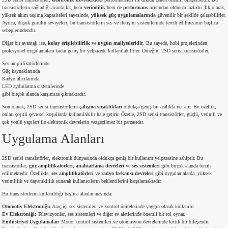
si
nsatörler
ç 25W
od
transistörlerin sağladığı avantajlar, hem
verimlilik
hem de
performans
açısından oldukça fazladır. İlk olarak,
yüksek akım taşıma kapasiteleri sayesinde,
yüksek güç uygulamalarında
güvenilir bir şekilde çalışabilirler.
Ayrıca, düşük gürültü seviyeleri, bu transistörlerin ses ve iletişim sistemlerinde tercih edilmesinin başlıca
sebeplerindendir.
ndansatör
ç 3W
ç
Diğer bir avantajı ise,
kolay erişilebilirlik
ve
uygun maliyetleridir
. Bu sayede, hobi projelerinden
profesyonel uygulamalara kadar geniş bir yelpazede kullanılabilirler. Örneğin, 2SD serisi transistörler,
ver
d Kondansatörler
ç 4W
Ses amplifikatörlerinde
Güç kaynaklarında
Radyo alıcılarında
si
ansatör
ç 6W
LED aydınlatma sistemlerinde
gibi birçok alanda karşımıza çıkmaktadır.
si
Kondansatör
ç 7W
d
Son olarak, 2SD serisi transistörlerin
çalışma sıcaklıkları
oldukça geniş bir aralıkta yer alır. Bu özellik,
onları çeşitli çevresel koşullarda kullanılabilir hale getirir. Özetle, 2SD serisi transistörler, güçlü, verimli ve
çok yönlü yapıları ile elektronik devrelerin vazgeçilmez bir parçasıdır.
isi
ansatör
ç 8W
Uygulama Alanları
si
ster AXİAL Kondansatör
ç 9W
2SD serisi transistörler, elektronik dünyasında oldukça geniş bir kullanım yelpazesine sahiptir. Bu
transistörler,
güç amplifikatörleri
,
anahtarlama devreleri
ve
ses sistemleri
gibi birçok alanda tercih
edilmektedir. Özellikle,
ses amplifikatörleri
ve
radyo frekansı devreleri
gibi uygulamalarda, yüksek
risi
ndansatörler
verimlilik ve dayanıklılık sunarak kullanıcıların beklentilerini karşılamaktadır.
Bu transistörlerin kullanıldığı başlıca alanlar arasında:
isi
atör
Otomotiv Elektroniği:
Araç içi ses sistemleri ve kontrol ünitelerinde yaygın olarak kullanılır.
Ev Elektroniği:
Televizyonlar, ses sistemleri ve diğer ev aletlerinde önemli bir rol oynar.
Endüstriyel Uygulamalar:
Motor kontrol sistemleri ve otomasyon devrelerinde kritik bir bileşendir.