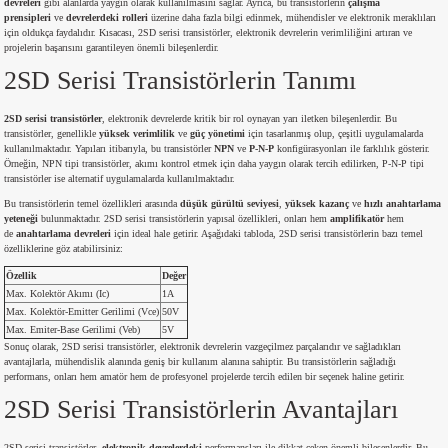
devreleri
gibi alanlarda yaygın olarak kullanılmasını sağlar. Ayrıca, bu transistörlerin
çalışma
prensipleri
ve
devrelerdeki rolleri
üzerine daha fazla bilgi edinmek, mühendisler ve elektronik meraklıları
si
atör
Serisi
enç 3W
 603 Kılıf
için oldukça faydalıdır. Kısacası, 2SD serisi transistörler, elektronik devrelerin verimliliğini artıran ve
projelerin başarısını garantileyen önemli bileşenlerdir.
si
satör
erisi
enç 4W
 603 Kılıf - 25 Adet
2SD Serisi Transistörlerin Tanımı
4 Serisi,27 Serisi,93 Serisi
atör
Serisi
enç 5W
 805 Kılıf
2SD serisi transistörler
, elektronik devrelerde kritik bir rol oynayan yarı iletken bileşenlerdir. Bu
transistörler, genellikle
yüksek verimlilik
ve
güç yönetimi
için tasarlanmış olup, çeşitli uygulamalarda
kullanılmaktadır. Yapıları itibarıyla, bu transistörler
NPN
ve
P-N-P
konfigürasyonları ile farklılık gösterir.
Örneğin, NPN tipi transistörler, akımı kontrol etmek için daha yaygın olarak tercih edilirken, P-N-P tipi
tör
 Serisi
ç 10W
 805 Kılıf - 25 Adet
transistörler ise alternatif uygulamalarda kullanılmaktadır.
Bu transistörlerin temel özellikleri arasında
düşük gürültü seviyesi
,
yüksek kazanç
ve
hızlı anahtarlama
erisi
atör
erisi
ç 11W
d
yeteneği
bulunmaktadır. 2SD serisi transistörlerin yapısal özellikleri, onları hem
amplifikatör
hem
de
anahtarlama devreleri
için ideal hale getirir. Aşağıdaki tabloda, 2SD serisi transistörlerin bazı temel
özelliklerine göz atabilirsiniz:
isi
satör
ç 13W
Özellik
Değer
Max. Kolektör Akımı (Ic)
1A
Max. Kolektör-Emitter Gerilimi (Vce)
50V
isi
atör
ç 14W
Max. Emiter-Base Gerilimi (Veb)
5V
Sonuç olarak, 2SD serisi transistörler, elektronik devrelerin vazgeçilmez parçalarıdır ve sağladıkları
avantajlarla, mühendislik alanında geniş bir kullanım alanına sahiptir. Bu transistörlerin sağladığı
i
satör
ç 15W
performans, onları hem amatör hem de profesyonel projelerde tercih edilen bir seçenek haline getirir.
2SD Serisi Transistörlerin Avantajları
isi
atör
ç 17W
iyot
2SD serisi transistörler,
elektronik devrelerdeki
performansları ile dikkat çeken önemli bileşenlerdir. Bu