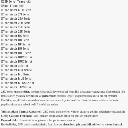
2SD Serisi Transistör
Smd Transistör
md
risi
Klemens 180C
nsatör
erisi
renç %5 2W
Kılıf
Transistör KTC Serisi
Transistör 2N Serisi
Transistör 2SA Serisi
risi
Klemens 90C
atör
risi
enç 1/8w
Kılıf
Transistör 2SB Serisi
Transistör 2SC Serisi
Transistör 2SK Serisi
i
satör
risi
enç %1 1/2W
k kapasitör
Transistör BC Serisi
Transistör BD Serisi
Transistör BF Serisi
Transistör BU Serisi
si
atör
risi
enç %1 1/4W
Transistör BUT Serisi
Transistör BUV Serisi
Transistör BUX Serisi
si
tör
risi
renç 1/2W
ad
iyot
Transistör J Serisi
Transistör KST Serisi
Transistör MJ Serisi
si
atör
Serisi
renç 10W
Transistör MJE Serisi
Transistör MPSA Serisi
Transistör TIP Serisi
isi
satör
Serisi
enç 1W
r 1206 Kılıf
2SD serisi transistörler
, modern elektronik devrelerin bel kemiğini oluşturan vazgeçilmez bileşenlerdir. Bu
transistörler,
yüksek verimlilik
ve
performans
sunarak, çeşitli uygulamalarda kritik bir rol oynarlar.
Özellikle, amplifikatör ve anahtarlama devrelerinde sıkça kullanılırlar. Peki, bu transistörlerin bu kadar
popüler olmasının sebebi nedir? İşte birkaç neden:
 Serisi,45 Serisi
atör
Serisi
renç 20W
 1206 Kılıf - 25 Adet
iyot
Yüksek Akım Taşıma Kapasitesi:
2SD serisi transistörler, yüksek akım ve gerilim değerlerine dayanabilir.
Geniş Çalışma Frekansı:
Farklı frekans aralıklarında etkili bir şekilde çalışabilirler.
risi
tör
isi
enç 2W
 402 Kılıf
Dayanıklılık:
Uzun ömürlü ve güvenilir bir performans sunarlar.
Bu özellikler, 2SD serisi transistörlerin, özellikle
ses sistemleri
,
güç amplifikatörleri
ve
motor kontrol