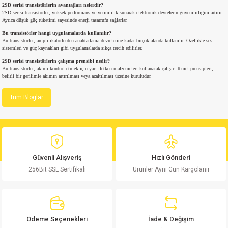
2SD serisi transistörlerin avantajları nelerdir?
2SD serisi transistörler, yüksek performans ve verimlilik sunarak elektronik devrelerin güvenilirliğini artırır.
Ayrıca düşük güç tüketimi sayesinde enerji tasarrufu sağlarlar.
isi
Bu transistörler hangi uygulamalarda kullanılır?
Bu transistörler, amplifikatörlerden anahtarlama devrelerine kadar birçok alanda kullanılır. Özellikle ses
sistemleri ve güç kaynakları gibi uygulamalarda sıkça tercih edilirler.
si
2SD serisi transistörlerin çalışma prensibi nedir?
Bu transistörler, akımı kontrol etmek için yarı iletken malzemeleri kullanarak çalışır. Temel prensipleri,
isi
belirli bir gerilimle akımın artırılması veya azaltılması üzerine kuruludur.
Tüm Bloglar
isi
risi
risi
Güvenli Alışveriş
Hızlı Gönderi
256Bit SSL Sertifikalı
Ürünler Aynı Gün Kargolanır
si
si
Ödeme Seçenekleri
İade & Değişim
risi