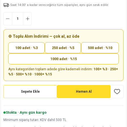
Saat 14:00’ a kadar vereceğiniz tüm siparişler, aynı gün sevk edilir.
md
risi
Klemens 180C
nsatör
erisi
renç %5 2W
Kılıf
risi
Klemens 90C
atör
risi
enç 1/8w
Kılıf
i
satör
risi
enç %1 1/2W
k kapasitör
⚙️ Toplu Alım İndirimi — çok al, az öde
100 adet · %3
250 adet · %5
500 adet · %10
si
atör
risi
enç %1 1/4W
1000 adet · %15
si
tör
risi
renç 1/2W
ad
iyot
Aynı kategoriden toplam adede göre kademeli indirim:
100+ %3 · 250+
%5 · 500+ %10 · 1000+ %15
si
atör
Serisi
renç 10W
isi
satör
Serisi
enç 1W
r 1206 Kılıf
Sepete Ekle
Hemen Al
 Serisi,45 Serisi
atör
Serisi
renç 20W
 1206 Kılıf - 25 Adet
iyot
Stokta · Aynı gün kargo
risi
tör
isi
enç 2W
 402 Kılıf
Minimum sipariş tutarı: KDV dahil 500 TL