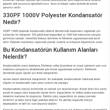
kullanılan standart boyutları göz önünde bulundurarak, yerel dağıtımcılarla iletişime
geçerek stok durumunu öğrenebilirsiniz. İkinci el bileşen satan yerlerde de bulma
şansınız vardır.
330PF 1000V Polyester Kondansatör
Nedir?
330PF 1000V polyester kondansatör, elektrik devrelerinde kapasitans sağlamak için
kullanılan bir bileşendir. 330 pikoFarad kapasiteye ve 1000 Volt maksimum çalışma
gerilimine sahiptir. Genellikle frekans belirleme ve filtreleme uygulamalarında tercih
edilir. Polyester malzemesi sayesinde yüksek sıcaklık ve kimyasal dayanıklılık sunar.
Bu Kondansatörün Kullanım Alanları
Nelerdir?
Kondansatörler, enerji depolama, filtreleme, voltaj düzenleme ve sinyal işlemenin yanı sıra
motorların çalışmasını desteklemek gibi birçok uygulamada kullanılır. Elektronik
devrelerde çeşitli işlevler için temel bileşenlerdir.
lanılan önemli elektronik bileşenlerdir. Bu makalede, kondansatörler hakkında temel
bilgileri ve kondansatör satın alma sürecini ele alacağız.
Kondansatörler, enerjiyi biriktirmek ve salmak için tasarlanmıştır. Birçok farklı türü vardır,
ancak en yaygın olanı kapasitör olarak bilinir. Kapasitörler, iki iletken plaka arasındaki
dielektrik malzeme ile oluşturulur. Elektrik yükü, kapasitörün bir plaka üzerinde
biriktirilir ve daha sonra diğer plakaya aktarılır. Bu şekilde, kapasitör enerjiyi
depolayabilir ve belli bir süre boyunca tutabilir.
Kapasite, bir kondansörün depolayabileceği maksimum yük miktarını belirtir ve genellikle