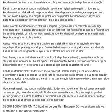
kondansatörün üzerinde bir elektrik alan oluşturur ve enerjinin depolanmasını sağlar.
Elektrik devresindeki kondansatörler, birkaç önemli işlevi yerine getirir. İlk olarak,
kondansatörler, elektriksel dalgalanmaları düzenleyerek akımı dengelemeye yardımcı
olurlar. Akım kaynağında meydana gelen ani değişimler, kondansatörler sayesinde
pürüzsüzleştirilebilir, böylece istikrarlı bir güç akışı sağlanır.
İkinci olarak, kondansatörler, elektrik enerjisini geçici olarak depolayabilme özelliği
nedeniyle enerji kaynaklarına destek sağlar. Örneğin, bir fotoğraf makinesinin flaşının ani
bir şekilde parlak bir ışık yayması gerektiğinde, kondansatörde depolanan enerji hızla
boşaltılır ve güçlü bir flaş üretilir.
Ayrıca, kondansatörler, frekansa bağlı olarak elektrik sinyallerini geçirebilme veya
engelleyebilme yeteneğine sahiptir. Bu özellikleri sayesinde sinyal işleme devrelerinde
kullanılarak ses ve görüntü sinyallerinin filtrelenmesinde etkilidirler.
Son olarak, kondansatörlerin elektrostatik yük depolama yeteneği, manyetik alanların
oluşturulmasında önemli bir rol oynar. Elektromanyetik bobinler ve transformatörler gibi
bileşenlerde enerjiyi depolamak ve aktarmak için kondansatörler kullanılır.
Kondansatörlerin elektrik devrelerindeki bu çeşitli rolleri nedeniyle, onlar elektronik
sistemlerin düzgün çalışması ve istikrarlı bir güç akışı sağlanması için vazgeçilmezdir.
Tasarımda, doğru kapasite ve dielektrik malzeme seçimi, istenen elektrik davranışını elde
etmek için önemlidir.
Özetlemek gerekirse, kondansatörler elektrik devrelerinde önemli bir rol oynar ve enerji
depolama, güç düzenleme, sinyal filtreleme ve manyetik alan oluşturma gibi işlevleri
yerine getirirler. Elektronik sistemlerin verimli çalışabilmesi için kondansatörlerin doğru
bir şekilde kullanılması ve seçilmesi gerekmektedir.
330PF 1000V %5 RM 7.5 fiyatları ve çeşitleri Entegre Dünyası sitemizde yer
almaktadır. Toptan ve perakende