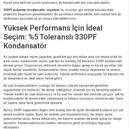
Küçük ama etkili bir çözüm arıyorsanız, bu kondansatör tam size göre olabilir.
330PF polyester kondansatör seçerken
bu unsurları göz önünde bulundurmak,
projenizin başarısını garantileyebilir. Bu ayrıntılara dikkat ederek, hem maliyet hem de
performans açısından en iyi sonucu elde edebilirsiniz.
Yüksek Performans İçin İdeal
Seçim: %5 Toleranslı 330PF
Kondansatör
Bir projede bileşen seçimi yaparken, genellikle göz ardı edilen ama son derece kritik bir
adım vardır: kondansatör seçimi. İşte tam bu noktada, %5 toleranslı 330PF kondansatör
devreye giriyor. Düşünsenize, elektronik devrelerin doğası gereği en küçük ayrıntılar bile
büyük farklar yaratabilir. Kondansatörler, devre içindeki enerjiyi depolamak ve serbest
bırakmak gibi hayati bir işlev üstlenirler. Yüksek performans arayışında, %5 toleransı bu
tür bileşenlerin en ideal seçim haline getirir.
Bu özel kondansatörlerin sunduğu %5 tolerans, yüksek hassasiyet gerektiren
uygulamalar için birebirdir. Ne demek istediğimizi anlamak için bir benzetme yapalım:
Yüksek kaliteli bir saat alıyorsunuz ve bu saat her zaman tam vaktinde çalışıyor. İşte bu
kondansatörler de devrenizdeki zamanlama ve frekans sorunlarını minimize eder. Daha
az sapma, daha fazla güvenilirlik demektir.
Ayrıca, 330PF kapasitans değeri, hem analog hem de dijital devrelerde kullanım için son
derece esneklik sağlar. Bunu, bir anahtar gibi düşünebilirsiniz; her kapıyı açma
potansiyeline sahip. Ancak dikkat edin, her kapının anahtarı da kendi içinde bir hikaye
barındırır. Kondansatörünüzün kalitesi, devrenizin genel verimliliğini doğrudan
etkileyebilir.