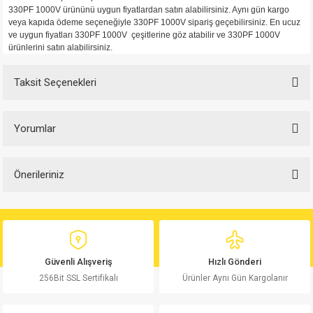
330PF 1000V ürününü uygun fiyatlardan satın alabilirsiniz. Aynı gün kargo
veya kapıda ödeme seçeneğiyle
330PF 1000V
sipariş geçebilirsiniz. En ucuz
ve uygun fiyatları
330PF 1000V çeşitlerine göz atabilir ve
330PF 1000V
ürünlerini satın alabilirsiniz.
Taksit Seçenekleri
Yorumlar
Önerileriniz
Bu ürüne ilk yorumu siz yapın!
Bu ürünün fiyat bilgisi, resim, ürün açıklamalarında ve diğer konularda
yetersiz gördüğünüz noktaları öneri formunu kullanarak tarafımıza
Yorum Yaz
iletebilirsiniz.
Görüş ve önerileriniz için teşekkür ederiz.
Güvenli Alışveriş
Hızlı Gönderi
256Bit SSL Sertifikalı
Ürünler Aynı Gün Kargolanır
Ürün resmi kalitesiz, bozuk veya görüntülenemiyor.
Ürün açıklamasında eksik bilgiler bulunuyor.