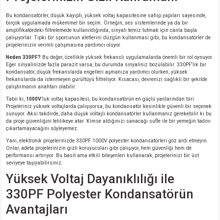
si
nsatörler
ç 25W
od
Bu kondansatörler, düşük kayıplı, yüksek voltaj kapasitesine sahip yapıları sayesinde,
birçok uygulamada mükemmel bir seçim. Örneğin, ses sistemlerinde ya da bir
ndansatör
ç 3W
ç
amplifikatördeki filtrelemede kullanıldığında, sinyali temiz tutmak için canla başla
çalışıyorlar. Tıpkı bir sporcunun aletlerini düzgün kullanması gibi, bu kondansatörler de
projelerinizin verimli çalışmasına yardımcı oluyor.
ver
d Kondansatörler
ç 4W
Neden 330PF?
Bu değer, özellikle yüksek frekanslı uygulamalarda önemli bir rol oynuyor.
Eğer sinyalinizde fazla parazit varsa, bu durumda sinyaliniz bozulabilir. 330PF'lik bir
kondansatör, düşük frekanslarda engelleri aşmanıza yardımcı olurken, yüksek
si
ansatör
ç 6W
frekanslarda da istenmeyen gürültüyü filtreliyor. Kısacası, devrenizi sağlıklı bir şekilde
çalıştırmanın anahtarı olabilir.
Tabii ki,
1000V
’luk voltaj kapasitesi, bu kondansatörün en güçlü yanlarından biri.
si
Kondansatör
ç 7W
d
Projeleriniz yüksek voltajlarda çalışıyorsa, bu kondansatör kesinlikle güvenli bir seçenek
sunuyor. Aksi takdirde, daha düşük voltajlı kondansatörler kullanmanız gerekebilir ki bu
da proje güvenliğini tehlikeye atar. Kimse aldığınızı sanacağı sufle ile bir yemeğin tadını
isi
ansatör
ç 8W
çıkartamayacağını söyleyemez.
Yani, elektronik projelerinizde 330PF 1000V polyester kondansatörleri göz ardı etmeyin.
Onlar, adeta projelerinizin gizli koruyucuları gibi çalışıyor, hem güvenliği hem de
si
ster AXİAL Kondansatör
ç 9W
performansı artırıyor. Bu basit ama etkili bileşenleri kullanarak, projelerinizi bir üst
seviyeye taşıyabilirsiniz.
Yüksek Voltaj Dayanıklılığı ile
risi
ndansatörler
330PF Polyester Kondansatörün
isi
atör
Avantajları