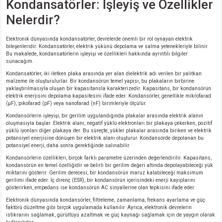
Kondansatörler: İşleyiş ve Özellikler
Nelerdir?
Elektronik dünyasında kondansatörler, devrelerde önemli bir rol oynayan elektrik
bileşenleridir. Kondansatörler, elektrik yükünü depolama ve salma yetenekleriyle bilinir.
Bu makalede, kondansatörlerin işleyişi ve özellikleri hakkında ayrıntılı bilgiler
sunacağım.
Kondansatörler, iki iletken plaka arasında yer alan dielektrik adı verilen bir yalıtkan
malzeme ile oluşturulurlar. Bir kondansörün temel yapısı, bu plakaların birbirine
yaklaştırılmasıyla oluşan bir kapasitansla karakterizedir. Kapasitans, bir kondansörün
elektrik enerjisini depolama kapasitesini ifade eder. Kondansörler, genellikle mikrofarad
(µF), pikofarad (pF) veya nanofarad (nF) birimleriyle ölçülür.
Kondansörlerin işleyişi, bir gerilim uygulandığında plakalar arasında elektrik alanın
oluşmasıyla başlar. Elektrik alanı, negatif yüklü elektronları bir plakaya çekerken, pozitif
yüklü iyonları diğer plakaya iter. Bu süreçte, yükler plakalar arasında biriken ve elektrik
potansiyel enerjisine dönüşen bir elektrik alanı oluşturur. Kondansörde depolanan bu
potansiyel enerji, daha sonra gerektiğinde salınabilir.
Kondansörlerin özellikleri, birçok farklı parametre üzerinden değerlendirilir. Kapasitans,
kondansörün en temel özelliğidir ve belirli bir gerilim değeri altında depolayabileceği yük
miktarını gösterir. Gerilim derecesi, bir kondansörün maruz kalabileceği maksimum
gerilimi ifade eder. İç direnç (ESR), bir kondansörün içerisindeki enerji kayıplarını
gösterirken, empedans ise kondansörün AC sinyallerine olan tepkisini ifade eder.
Elektronik dünyasında kondansörler, filtreleme, zamanlama, frekans ayarlama ve güç
faktörü düzeltme gibi birçok uygulamada kullanılır. Ayrıca, elektronik devrelerin
istikrarını sağlamak, gürültüyü azaltmak ve güç kaynağı sağlamak için de yaygın olarak