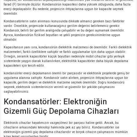
farad (F) birimiyle ölçülür. Kondansörün kapasitesi daha yüksek olduğunda, daha fazla
enerji depolayabilir. Bu nedenle, projenizin ihtiyaçlarına uygun bir kapasite seçmek
önemlidir.
Kondansatörlerin satın alınması konusunda dikkate almanız gereken bazı faktörler
vardır. Öncelikle, projenizde kullanacağınız gerilim değerini belirlemeniz gerekir.
Kondansör, belirli bir gerilim aralığında çalışabilir ve bu değeri aşmamak önemlidir.
Ayrıca, kondansörün fiziksel boyutları ve şekli projenizin gereksinimlerine uygun
olmalıdır.
Kapasitansın yanı sıra, kondansörün dielektrik malzemesi de önemlidir. Farklı dielektrik
malzemeleri, farklı özelliklere sahiptir ve farklı uygulamalar için daha uygun olabilir.
Örneğin, seramik kapasitörler küçük boyutları nedeniyle mobil cihazlar gibi yerleşik
sistemlerde yaygın olarak kullanılırken, elektrolitik kapasitörler daha büyük depolama
kapasiteleri için tercih edilir.
kondansörler enerji depolamanın önemli bir parçasıdır ve elektronik projelerde geniş bir
uygulama alanına sahiptir. Kondansör satın alırken, projenizin ihtiyaçlarına uygun bir
kapasite, gerilim değeri ve dielektrik malzeme seçmek önemlidir. Doğru kondansörü
seçerek, elektronik sistemlerinizin verimli ve güvenilir bir şekilde çalışmasını
sağlayabilirsiniz.
Kondansatörler: Elektroniğin
Gizemli Güç Depolama Cihazları
Elektronik cihazlar hayatımızın vazgeçilmez bir parçası haline geldi. Ancak, bu
cihazların arkasındaki teknoloji hakkında pek az şey biliriz. Kondansatörler ise
elektroniğin gizemli güç depolama cihazlarıdır ve birçok cihazın çalışmasını mümkün
kılan temel unsurlardan biridir.