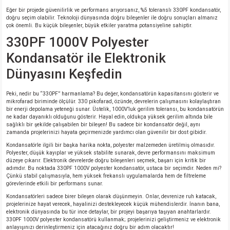
Eğer bir projede güvenilirlik ve performans arıyorsanız, %5 toleranslı 330PF kondansatör,
doğru seçim olabilir. Teknoloji dünyasında doğru bileşenler ile doğru sonuçları almanız
çok önemli. Bu küçük bileşenler, büyük etkiler yaratma potansiyeline sahiptir.
330PF 1000V Polyester
Kondansatör ile Elektronik
Dünyasını Keşfedin
Peki, nedir bu “330PF” harmanlama? Bu değer, kondansatörün kapasitansını gösterir ve
mikrofarad biriminde ölçülür. 330 pikofarad, özünde, devrelerin çalışmasını kolaylaştıran
bir enerji depolama yeteneği sunar. Üstelik, 1000V’luk gerilim toleransı, bu kondansatörün
ne kadar dayanıklı olduğunu gösterir. Hayal edin, oldukça yüksek gerilim altında bile
sağlıklı bir şekilde çalışabilen bir bileşen! Bu sadece bir kondansatör değil, aynı
zamanda projelerinizi hayata geçirmenizde yardımcı olan güvenilir bir dost gibidir.
Kondansatörle ilgili bir başka harika nokta, polyester malzemeden üretilmiş olmasıdır.
Polyester, düşük kayıplar ve yüksek stabilite sunarak, devre performansını maksimum
düzeye çıkarır. Elektronik devrelerde doğru bileşenleri seçmek, başarı için kritik bir
adımdır. Bu noktada 330PF 1000V polyester kondansatör, ustaca bir seçimdir. Neden mi?
Çünkü stabil çalışmasıyla, hem yüksek frekanslı uygulamalarda hem de filtreleme
görevlerinde etkili bir performans sunar.
Kondansatörleri sadece birer bileşen olarak düşünmeyin. Onlar, devrenize ruh katacak,
projelerinize hayat verecek, hayalinizi destekleyecek küçük mühendislerdir. İnanın bana,
elektronik dünyasında bu tür ince detaylar, bir projeyi başarıya taşıyan anahtarlardır.
330PF 1000V polyester kondansatörü kullanmak; projelerinizi geliştirmeniz ve elektronik
anlayışınızı derinleştirmeniz için atacağınız doğru bir adım olacaktır!