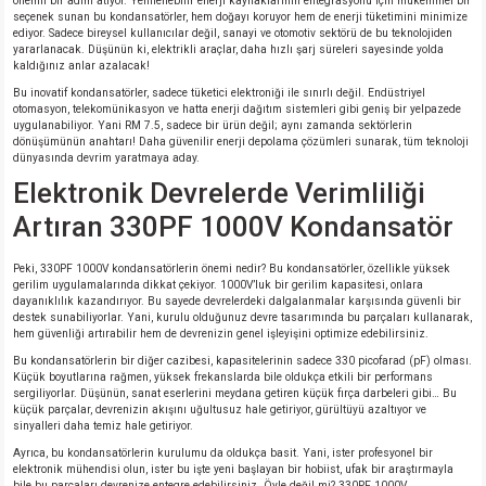
önemli bir adım atıyor. Yenilenebilir enerji kaynaklarının entegrasyonu için mükemmel bir
seçenek sunan bu kondansatörler, hem doğayı koruyor hem de enerji tüketimini minimize
ediyor. Sadece bireysel kullanıcılar değil, sanayi ve otomotiv sektörü de bu teknolojiden
yararlanacak. Düşünün ki, elektrikli araçlar, daha hızlı şarj süreleri sayesinde yolda
isi
kaldığınız anlar azalacak!
Bu inovatif kondansatörler, sadece tüketici elektroniği ile sınırlı değil. Endüstriyel
si
otomasyon, telekomünikasyon ve hatta enerji dağıtım sistemleri gibi geniş bir yelpazede
uygulanabiliyor. Yani RM 7.5, sadece bir ürün değil; aynı zamanda sektörlerin
dönüşümünün anahtarı! Daha güvenilir enerji depolama çözümleri sunarak, tüm teknoloji
isi
dünyasında devrim yaratmaya aday.
Elektronik Devrelerde Verimliliği
isi
Artıran 330PF 1000V Kondansatör
risi
Peki, 330PF 1000V kondansatörlerin önemi nedir? Bu kondansatörler, özellikle yüksek
gerilim uygulamalarında dikkat çekiyor. 1000V’luk bir gerilim kapasitesi, onlara
dayanıklılık kazandırıyor. Bu sayede devrelerdeki dalgalanmalar karşısında güvenli bir
risi
destek sunabiliyorlar. Yani, kurulu olduğunuz devre tasarımında bu parçaları kullanarak,
hem güvenliği artırabilir hem de devrenizin genel işleyişini optimize edebilirsiniz.
Bu kondansatörlerin bir diğer cazibesi, kapasitelerinin sadece 330 picofarad (pF) olması.
si
Küçük boyutlarına rağmen, yüksek frekanslarda bile oldukça etkili bir performans
sergiliyorlar. Düşünün, sanat eserlerini meydana getiren küçük fırça darbeleri gibi… Bu
küçük parçalar, devrenizin akışını uğultusuz hale getiriyor, gürültüyü azaltıyor ve
si
sinyalleri daha temiz hale getiriyor.
Ayrıca, bu kondansatörlerin kurulumu da oldukça basit. Yani, ister profesyonel bir
elektronik mühendisi olun, ister bu işte yeni başlayan bir hobiist, ufak bir araştırmayla
risi
bile bu parçaları devrenize entegre edebilirsiniz. Öyle değil mi? 330PF 1000V