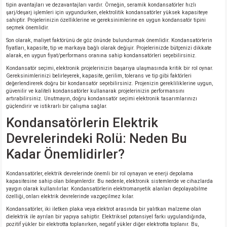
tipin avantajları ve dezavantajları vardır. Örneğin, seramik kondansatörler hızlı
şarj/deşarj işlemleri için uygundurken, elektrolitik kondansatörler yüksek kapasiteye
sahiptir. Projelerinizin özelliklerine ve gereksinimlerine en uygun kondansatör tipini
seçmek önemlidir.
Son olarak, maliyet faktörünü de göz önünde bulundurmak önemlidir. Kondansatörlerin
fiyatları, kapasite, tip ve markaya bağlı olarak değişir. Projelerinizde bütçenizi dikkate
alarak, en uygun fiyat/performans oranına sahip kondansatörleri seçebilirsiniz.
Kondansatör seçimi, elektronik projelerinizin başarıya ulaşmasında kritik bir rol oynar.
Gereksinimlerinizi belirleyerek, kapasite, gerilim, tolerans ve tip gibi faktörleri
değerlendirerek doğru bir kondansatör seçebilirsiniz. Projenizin gerekliliklerine uygun,
güvenilir ve kaliteli kondansatörler kullanarak projelerinizin performansını
artırabilirsiniz. Unutmayın, doğru kondansatör seçimi elektronik tasarımlarınızı
güçlendirir ve istikrarlı bir çalışma sağlar.
Kondansatörlerin Elektrik
Devrelerindeki Rolü: Neden Bu
Kadar Önemlidirler?
Kondansatörler, elektrik devrelerinde önemli bir rol oynayan ve enerji depolama
kapasitesine sahip olan bileşenlerdir. Bu nedenle, elektronik sistemlerde ve cihazlarda
yaygın olarak kullanılırlar. Kondansatörlerin elektromanyetik alanları depolayabilme
özelliği, onları elektrik devrelerinde vazgeçilmez kılar.
Kondansatörler, iki iletken plaka veya elektrot arasında bir yalıtkan malzeme olan
dielektrik ile ayrılan bir yapıya sahiptir. Elektriksel potansiyel farkı uygulandığında,
pozitif yükler bir elektrotta toplanırken, negatif yükler diğer elektrotta toplanır. Bu,