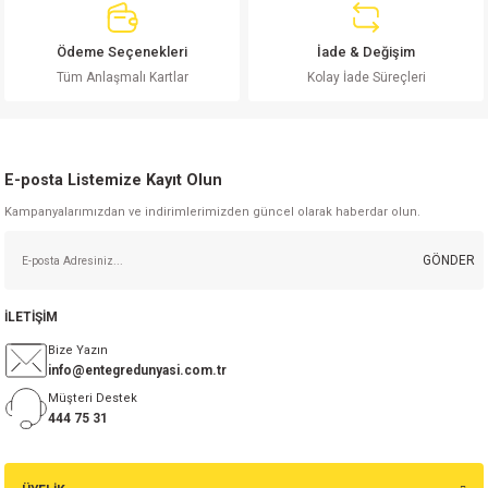
Ürün bilgilerinde hatalar bulunuyor.
Ürün fiyatı diğer sitelerden daha pahalı.
Ödeme Seçenekleri
İade & Değişim
Bu ürüne benzer farklı alternatifler olmalı.
Tüm Anlaşmalı Kartlar
Kolay İade Süreçleri
E-posta Listemize Kayıt Olun
Kampanyalarımızdan ve indirimlerimizden güncel olarak haberdar olun.
Gönder
GÖNDER
İLETİŞİM
Bize Yazın
info@entegredunyasi.com.tr
Müşteri Destek
444 75 31