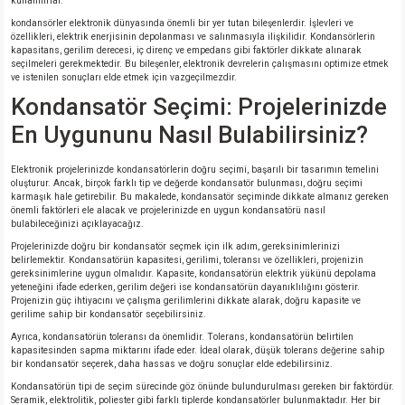
kullanılırlar.
kondansörler elektronik dünyasında önemli bir yer tutan bileşenlerdir. İşlevleri ve
özellikleri, elektrik enerjisinin depolanması ve salınmasıyla ilişkilidir. Kondansörlerin
kapasitans, gerilim derecesi, iç direnç ve empedans gibi faktörler dikkate alınarak
seçilmeleri gerekmektedir. Bu bileşenler, elektronik devrelerin çalışmasını optimize etmek
ve istenilen sonuçları elde etmek için vazgeçilmezdir.
Kondansatör Seçimi: Projelerinizde
En Uygununu Nasıl Bulabilirsiniz?
Elektronik projelerinizde kondansatörlerin doğru seçimi, başarılı bir tasarımın temelini
oluşturur. Ancak, birçok farklı tip ve değerde kondansatör bulunması, doğru seçimi
karmaşık hale getirebilir. Bu makalede, kondansatör seçiminde dikkate almanız gereken
önemli faktörleri ele alacak ve projelerinizde en uygun kondansatörü nasıl
bulabileceğinizi açıklayacağız.
Projelerinizde doğru bir kondansatör seçmek için ilk adım, gereksinimlerinizi
belirlemektir. Kondansatörün kapasitesi, gerilimi, toleransı ve özellikleri, projenizin
gereksinimlerine uygun olmalıdır. Kapasite, kondansatörün elektrik yükünü depolama
yeteneğini ifade ederken, gerilim değeri ise kondansatörün dayanıklılığını gösterir.
Projenizin güç ihtiyacını ve çalışma gerilimlerini dikkate alarak, doğru kapasite ve
gerilime sahip bir kondansatör seçebilirsiniz.
Ayrıca, kondansatörün toleransı da önemlidir. Tolerans, kondansatörün belirtilen
kapasitesinden sapma miktarını ifade eder. İdeal olarak, düşük tolerans değerine sahip
bir kondansatör seçerek, daha hassas ve doğru sonuçlar elde edebilirsiniz.
Kondansatörün tipi de seçim sürecinde göz önünde bulundurulması gereken bir faktördür.
Seramik, elektrolitik, poliester gibi farklı tiplerde kondansatörler bulunmaktadır. Her bir