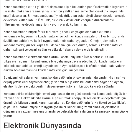
Kondansatörler, elektrik yüklerini depolamak için kullanılan pasif elektronik bileşenlerdir.
İki metal plakanın arasına yerleştirilen bir yalıtkan malzeme olan dielektrik sayesinde
enerji depolarlar. Bir kondansör, enerjiyi elektrik alan potansiyeli olarak depolar ve çeşitli
devrelerde kullanılabilir. Özellikle, elektronik devrelerde enerjinin düzenlenmesi,
filtrelenmesi ve depolanması için yaygın olarak kullanılırlar.
Kondansatörlerin birçok farklı türü vardır, ancak en yaygın olanları elektrolitik
kondansatörler, seramik kondansatörler ve polimer kondansatörlerdir. Her bir tür, farklı
özelliklere sahiptir ve belirli uygulamalar için daha uygundur. Örneğin, elektrolitik
kondansatörler, yüksek kapasiteli depolama için idealdirken, seramik kondansatörler
daha hızlı şarj ve deşarj sağlar ve yüksek frekanslı devrelerde tercih edilir.
Kondansatörlerin elektronik cihazlardaki önemi büyüktür. İşte bir örnek: Dizüstü
bilgisayarlar, enerji kesintilerinde bile çalışmaya devam edebilir. Bu, kondansatörlerin
içlerinde sakladıkları enerji sayesindedir. Aynı şekilde, cep telefonlarındaki bataryaların
aniden boşalmaması da kondansatörlerin gücünü gösterir.
Bu gizemli cihazların yanı sıra, kondansatörlerin birçok avantajı da vardır. Hızlı şarj ve
deşarj yetenekleri sayesinde enerjiyi verimli bir şekilde kullanmanızı sağlarlar. Ayrıca,
elektronik devrelerdeki gerilimi düzenleyerek istikrarlı bir güç kaynağı sağlarlar.
kondansatörler elektroniğin temel yapı taşlarıdır ve gücü depolama konusunda büyük bir
rol oynarlar. Elektronik cihazlarımızı çalıştırmak, enerjiyi düzenlemek ve depolamak için
önemli bir bileşen olarak karşımıza çıkarlar. Kondansatörlerin farklı tipleri ve özellikleri,
çeşitlilik sunarak ihtiyaçlara uygun çözümler sunar. Bu gizemli cihazlar, elektronik
dünyamızın vazgeçilmez unsurlarıdır ve gelecekte daha da önem kazanacaklarına şüphe
yoktur.
Elektronik Dünyasında