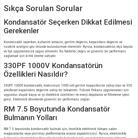
Sıkça Sorulan Sorular
Kondansatör Seçerken Dikkat Edilmesi
Gerekenler
Kondansatör seçerken, kullanım amacını, gerilim değerini, kapasitans değerini ve
sıcaklık aralığını göz önünde bulundurmak önemlidir. Ayrıca, kondansatörün ölçü boyutu
ve tipi uygulamanıza uygun olmalıdır. Bu faktörler, doğru ve güvenilir bir performans
sağlamak için kritik öneme sahiptir.
330PF 1000V Kondansatörün
Özellikleri Nasıldır?
330PF 1000V kondansatör, maksimum 1000 volt gerilim kapasitesine sahip olan ve 330
pikofarad kapasitans değerine sahip bir bileşendir. Yüksek frekans uygulamaları için
uygundur, düşük kayıp ve iyi dielektrik özellikleri ile enerji depolama ve filtreleme işlevi
görür. Elektronik devrelerde güvenilir bir performans sağlar.
RM 7.5 Boyutunda Kondansatör
Bulmanın Yolları
RM 7.5 boyutunda kondansatör bulmak için, öncelikle elektronik bileşen satan
mağazalarda veya çevrimiçi platformlarda arama yapabilirsiniz. Ayrıca, elektronikte