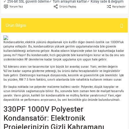
✓ 256-bit SSL güvenli ödeme
✓ Tüm anlaşmalı kartlar
✓ Kolay iade & değişim
si
atör
Serisi
enç 3W
 603 Kılıf
Yorum Yaz
Ürünü Paylaş
Karşılaştır
si
satör
erisi
enç 4W
 603 Kılıf - 25 Adet
Ürün Bilgisi
4 Serisi,27 Serisi,93 Serisi
atör
Serisi
enç 5W
 805 Kılıf
Kondansatörler, elektrik yükünü depolamak için kulBir diğer önemli özellik ise 1000V'luk
çalışma voltajıdır. Bu, kondansatörün yüksek gerilim uygulamalarında bile güvenle
tör
 Serisi
ç 10W
 805 Kılıf - 25 Adet
kullanılabileceği anlamına geliyor. Acaba odanın köşesinde yatan bir kaplumbağa kadar
yavaş mı? Hayır! Bu kondansatör, hızlı geçişlerde bile kararlılığını korur ve bu da onu ses
sistemlerinden RF devrelerine kadar birçok uygulama için uygun hale getirir.
erisi
atör
erisi
ç 11W
d
%5 tolerans oranı ise tasarımcılar için büyük bir avantaj sunar. Yani, verilen değerin
%5’ine kadar sapma gösterme yeteneği, bu ürünü daha hesaplanabilir ve öngörülebilir
hale getirir. Elektroniğin karmaşık dünyasında, kesinlik ve güvenilirlik çok önemlidir. İşte
isi
satör
ç 13W
bu yüzden, RM 7.5 form faktörü, sınırlı alanlarda bile rahatlıkla kullanım imkanı sunar.
Bir başka noktada ise polyester malzeme kalitesi vardır. Polyester, düşük kayıplar ve
isi
atör
ç 14W
uzun ömürlülük sağlamasıyla bilinir. Bu, sonunda hem zaman hem de maliyet tasarrufu
yaratır. Varın görün, kaliteli bir kondansatörle ne müthiş farklar yaratırsınız! Yani, eğer
dayanıklılık ve performans arıyorsanız, bu seri kesinlikle göz önünde bulundurulmalı.
i
satör
ç 15W
330PF 1000V Polyester
Kondansatör: Elektronik
isi
atör
ç 17W
iyot
Projelerinizin Gizli Kahramanı