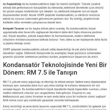
si
ansatör
 Kılıf
Isı Dayanıklılığı
da bu kondansatörlerin diğer bir önemli özelliğidir. Yüksek sıcaklık
altında bile performansını koruyabilen bu elemanlar, elektronik devrelerde uzun ömürlü
bir çözüm arayan mühendisler için idealdir. Isı, elektronik bileşenler için en büyük
si
a Tipi Kondansatör
 Kılıf
düşmanlardan biridir. Ancak 330PF polyester kondansatörler, ısı etkilerini minimize
ederek bu sorunun üstesinden gelinmesine yardımcı olur. Bu özelliği, projelerinizde
kaliteden ödün vermeden çalışmanıza olanak tanır.
risi
Tipi Kondansatör
 Kılıf
Kompakt Tasarım
ise bir başka dikkat çekici avantaj. Bu kondansatörler, birçok
uygulamada alan tasarrufu sağlayarak devrelerin daha derli toplu olmasına yardımcı
olur. Küçük boyutları, yüksek kapasiteleri ile harmanlanarak, modern elektronik
si
nsatör
 Kılıf
cihazların miniaturizasyonuna katkıda bulunur. Yani, daha az yer kaplayarak daha fazla
iş yapma olanağı sunar.
si
r 1206 Kılıf
Kılıf
330PF polyester kondansatörler, yüksek voltaj dayanıklılığı ile çok yönlü kullanım
olanakları sağlar. Elektronik dünyasında bu avantajlar, hayal gücünüzü zorlamadan
güvenilir çözümler üretmenize yardımcı olurken, projelerinizin başarısını da artırır.
si
 402 Kılıf
Kılıf
Kondansatör Teknolojisinde Yeni Bir
Dönem: RM 7.5 ile Tanışın
isi
 603 Kılıf
Kılıf
RM 7.5, yüksek enerji yoğunluğu ve etkinliği ile dikkat çekiyor. Sadece enerji depolamakla
si
 805 Kılıf
5W
kalmıyor, aynı zamanda daha hızlı şarj olma özelliği ile kullanıcı deneyimini bir üst
seviyeye taşıyor. Bu kondansatörlerin küçük boyutlarda büyük kapasiteler sunması, onları
modern elektronik cihazlar için vazgeçilemez hale getiriyor. Düşünün ki, cep
telefonunuzun şarj süresi kısalıyor ve aynı anda daha uzun bir kullanım süresi sağlıyor!
isi
nsatör
W
Artık kimse uzun şarj süreleriyle uğraşmak zorunda kalmayacak.
Enerji verimliliği ve çevre dostu tasarımı sayesinde RM 7.5, sürdürülebilir bir gelecek için
si
atör
W