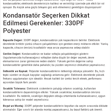
kondansatörler, elektronik devrelerinizin kalitesi ve verimliliği üzerinde çok etkili bir rol
oynuyor. Bu küçük ama güçlü bileşeni göz ardı etmemeniz gerektiğini düşünüyorum!
isi
Kondansatör Seçerken Dikkat
Edilmesi Gerekenler: 330PF
erisi
Polyester
releri
Kapasite Değeri:
330PF değeri, kondansatörün yük kapasitesini belirler. Elektronik
devrelerde kritiktir çünkü cihazın çalışabilmesi için gereken enerji miktarını etkiler. Yanlış
P MARKA)
kapasite, cihazın ömrünü kısaltabilir veya arıza yapmasına sebep olabilir.
Gerilim Değeri:
Kondansatörün ne kadar voltajla çalışabileceğini gösterir.
Uygulamanızda kullanacağınız voltajdan daha düşük bir değer seçmek, devre
elemanlarının zarar görmesine neden olabilir. Yüksek gerilim değerine sahip
kondansatörler genellikle daha pahalıdır, bu yüzden seçiminizi dikkatlice yapmalısınız.
İletkenlik ve Kaynak:
Polyester kondansatörlerin iletkenliği oldukça yüksektir. Bu, hızlı
tepki süreleri ve düşük kayıplar sağladığı anlamına gelir. Elektronik devrelerde yüksek
frekans uygulamaları için idealdir. Ancak kaliteli bir üretici tercih etmek, performans
açısından büyük fark yaratır.
Sıcaklık Toleransı:
Elektronik sistemlerin çalıştığı ortamın sıcaklığı, kullanılan
kondansatörlerin dayanıklılığını etkiler. Yüksek sıcaklıklar, kondansatörün ömrünü
kısaltabilir. Bu nedenle, sıcaklığın değişken olduğu ortamlarda kullanacaksanız, uygun
toleransa sahip bir model seçmelisiniz.
Boyut ve Montaj:
330PF polyester kondansatörlerin boyutları da seçim sırasında dikkate
alınmalıdır. Eğer sınırlı bir alanda montaj yapacaksanız, bu boyut faktörü çok önemli.