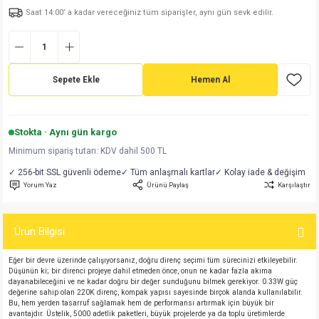
Saat 14:00’ a kadar vereceğiniz tüm siparişler, aynı gün sevk edilir.
md
risi
Klemens 180C
nsatör
erisi
renç %5 2W
Kılıf
risi
Klemens 90C
atör
risi
enç 1/8w
Kılıf
Sepete Ekle
Hemen Al
i
satör
risi
enç %1 1/2W
k kapasitör
si
atör
risi
enç %1 1/4W
Stokta · Aynı gün kargo
Minimum sipariş tutarı: KDV dahil 500 TL
si
tör
risi
renç 1/2W
ad
iyot
✓ 256-bit SSL güvenli ödeme
✓ Tüm anlaşmalı kartlar
✓ Kolay iade & değişim
Yorum Yaz
Ürünü Paylaş
Karşılaştır
si
atör
Serisi
renç 10W
isi
satör
Serisi
enç 1W
r 1206 Kılıf
Ürün Bilgisi
Eğer bir devre üzerinde çalışıyorsanız, doğru direnç seçimi tüm sürecinizi etkileyebilir.
 Serisi,45 Serisi
atör
Serisi
renç 20W
 1206 Kılıf - 25 Adet
iyot
Düşünün ki; bir direnci projeye dahil etmeden önce, onun ne kadar fazla akıma
dayanabileceğini ve ne kadar doğru bir değer sunduğunu bilmek gerekiyor. 0.33W güç
değerine sahip olan 220K direnç, kompak yapısı sayesinde birçok alanda kullanılabilir.
risi
tör
isi
enç 2W
 402 Kılıf
Bu, hem yerden tasarruf sağlamak hem de performansı artırmak için büyük bir
avantajdır. Üstelik, 5000 adetlik paketleri, büyük projelerde ya da toplu üretimlerde