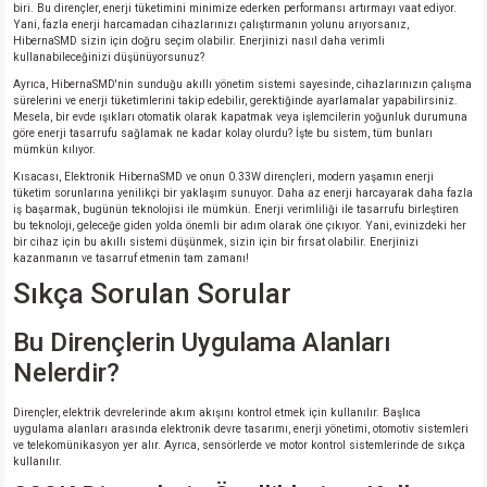
biri. Bu dirençler, enerji tüketimini minimize ederken performansı artırmayı vaat ediyor.
Yani, fazla enerji harcamadan cihazlarınızı çalıştırmanın yolunu arıyorsanız,
HibernaSMD sizin için doğru seçim olabilir. Enerjinizi nasıl daha verimli
isi
kullanabileceğinizi düşünüyorsunuz?
Ayrıca, HibernaSMD'nin sunduğu akıllı yönetim sistemi sayesinde, cihazlarınızın çalışma
erisi
sürelerini ve enerji tüketimlerini takip edebilir, gerektiğinde ayarlamalar yapabilirsiniz.
Mesela, bir evde ışıkları otomatik olarak kapatmak veya işlemcilerin yoğunluk durumuna
göre enerji tasarrufu sağlamak ne kadar kolay olurdu? İşte bu sistem, tüm bunları
mümkün kılıyor.
releri
Kısacası, Elektronik HibernaSMD ve onun 0.33W dirençleri, modern yaşamın enerji
tüketim sorunlarına yenilikçi bir yaklaşım sunuyor. Daha az enerji harcayarak daha fazla
P MARKA)
iş başarmak, bugünün teknolojisi ile mümkün. Enerji verimliliği ile tasarrufu birleştiren
bu teknoloji, geleceğe giden yolda önemli bir adım olarak öne çıkıyor. Yani, evinizdeki her
bir cihaz için bu akıllı sistemi düşünmek, sizin için bir fırsat olabilir. Enerjinizi
kazanmanın ve tasarruf etmenin tam zamanı!
Sıkça Sorulan Sorular
Bu Dirençlerin Uygulama Alanları
Nelerdir?
Dirençler, elektrik devrelerinde akım akışını kontrol etmek için kullanılır. Başlıca
uygulama alanları arasında elektronik devre tasarımı, enerji yönetimi, otomotiv sistemleri
ve telekomünikasyon yer alır. Ayrıca, sensörlerde ve motor kontrol sistemlerinde de sıkça
kullanılır.