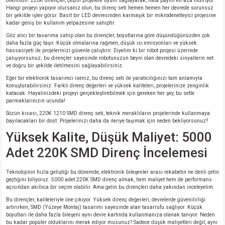
önemlidir. 220K dirençler, çeşitli projelere uyum sağlayarak, hata payını en aza indiriyor.
Hangi projeyi yapıyor olursanız olun, bu direnç seti hemen hemen her devrede sorunsuz
bir şekilde işlev görür. Basit bir LED devresinden karmaşık bir mikrodenetleyici projesine
kadar geniş bir kullanım yelpazesine sahiptir.
Göz alıcı bir tasarıma sahip olan bu dirençler, boyutlarına göre düşündüğünüzden çok
daha fazla güç taşır. Küçük olmalarına rağmen, düşük ısı emisyonları ve yüksek
hassasiyeti ile projelerinizi güvenle çalıştırır. Diyelim ki bir robot projesi üzerinde
çalışıyorsunuz; bu dirençler sayesinde robotunuzun beyni olan devredeki sinyallerin net
ve doğru bir şekilde iletilmesini sağlayabilirsiniz.
Eğer bir elektronik tasarımcı iseniz, bu direnç seti ile yaratıcılığınızı tam anlamıyla
konuşturabilirsiniz. Farklı direnç değerleri ve yüksek kaliteleri, projelerinize zenginlik
katacak. Hayalinizdeki projeyi gerçekleştirebilmek için gereken her şey, bu setle
parmaklarınızın ucunda!
Sözün kısası, 220K 1210 SMD direnç seti, teknik meraklıların projelerinde kullanmaya
bayılacakları bir dost. Projelerinizi daha da ileriye taşımak için neden bekliyorsunuz?
Yüksek Kalite, Düşük Maliyet: 5000
Adet 220K SMD Direnç İncelemesi
Teknolojinin hızla geliştiği bu dönemde, elektronik bileşenler arası rekabetin ne denli çetin
geçtiğini biliyoruz. 5000 adet 220K SMD direnç almak, hem maliyet hem de performans
açısından akıllıca bir seçim olabilir. Ama gelin bu dirençleri daha yakından inceleyelim.
Bu dirençler, kaliteleriyle öne çıkıyor. Yüksek direnç değerleri, devrelerde güvenilirliği
artırırken, SMD (Yüzeye Montaj) tasarımı sayesinde alan tasarrufu sağlıyor. Küçük
boyutları ile daha fazla bileşeni aynı devre kartında kullanmanıza olanak tanıyor. Neden
bu kadar popüler olduklarını merak ediyor musunuz? Sadece düşük maliyetleri değil, aynı