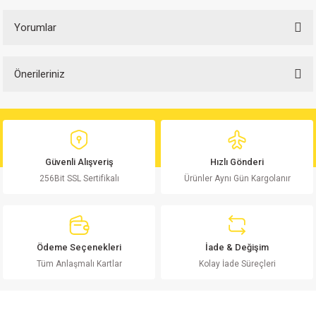
Yorumlar
Önerileriniz
Bu ürüne ilk yorumu siz yapın!
Bu ürünün fiyat bilgisi, resim, ürün açıklamalarında ve diğer konularda
yetersiz gördüğünüz noktaları öneri formunu kullanarak tarafımıza
Yorum Yaz
iletebilirsiniz.
Görüş ve önerileriniz için teşekkür ederiz.
Güvenli Alışveriş
Hızlı Gönderi
256Bit SSL Sertifikalı
Ürünler Aynı Gün Kargolanır
Ürün resmi kalitesiz, bozuk veya görüntülenemiyor.
Ürün açıklamasında eksik bilgiler bulunuyor.
Ürün bilgilerinde hatalar bulunuyor.
Ürün fiyatı diğer sitelerden daha pahalı.
Ödeme Seçenekleri
İade & Değişim
Bu ürüne benzer farklı alternatifler olmalı.
Tüm Anlaşmalı Kartlar
Kolay İade Süreçleri