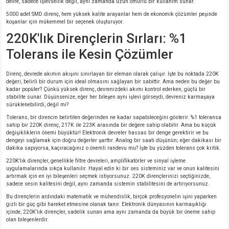
devre, sadece işlevsellik değil, aynı zamanda uzun ömürlü bir kullanım sunar.
si
ansatör
 Kılıf
5000 adet SMD direnç, hem yüksek kalite arayanlar hem de ekonomik çözümler peşinde
koşanlar için mükemmel bir seçenek oluşturuyor.
si
a Tipi Kondansatör
 Kılıf
220K'lık Dirençlerin Sırları: %1
Tolerans ile Kesin Çözümler
risi
Tipi Kondansatör
 Kılıf
Direnç, devrede akımın akışını sınırlayan bir eleman olarak çalışır. İşte bu noktada 220K
si
nsatör
 Kılıf
değeri, belirli bir durum için ideal olmasını sağlayan bir sabittir. Ama neden bu değer bu
kadar popüler? Çünkü yüksek direnç, devrenizdeki akımı kontrol ederken, güçlü bir
stabilite sunar. Düşünsenize, eğer her bileşen aynı işlevi görseydi, devreniz karmaşaya
si
r 1206 Kılıf
Kılıf
sürüklenebilirdi, değil mi?
Tolerans, bir direncin belirtilen değerinden ne kadar sapabileceğini gösterir. %1 toleransa
sahip bir 220K direnç, 217K ile 223K arasında bir değere sahip olabilir. Ama bu küçük
si
 402 Kılıf
Kılıf
değişikliklerin önemi büyüktür! Elektronik devreler hassas bir denge gerektirir ve bu
dengeyi sağlamak için doğru değerler şarttır. Analog bir saati düşünün; eğer dakikası bir
dakika sapıyorsa, kaçıracağınız o önemli randevu mu? İşte bu yüzden tolerans çok kritik.
isi
 603 Kılıf
Kılıf
220K'lık dirençler, genellikle filtre devreleri, amplifikatörler ve sinyal işleme
uygulamalarında sıkça kullanılır. Hayal edin ki bir ses sisteminiz var ve onun kalitesini
artırmak için en iyi bileşenleri seçmek istiyorsunuz. 220K dirençlerinizi seçtiğinizde,
si
 805 Kılıf
5W
sadece sesin kalitesini değil, aynı zamanda sistemin stabilitesini de artırıyorsunuz.
Bu dirençlerin ardındaki matematik ve mühendislik, birçok profesyonelin işini yaparken
isi
nsatör
W
gizli bir güç gibi hareket etmesine olanak tanır. Elektronik dünyasının karmaşıklığı
içinde, 220K'lık dirençler, sadelik sunan ama aynı zamanda da büyük bir öneme sahip
olan bileşenlerdir.
si
atör
W