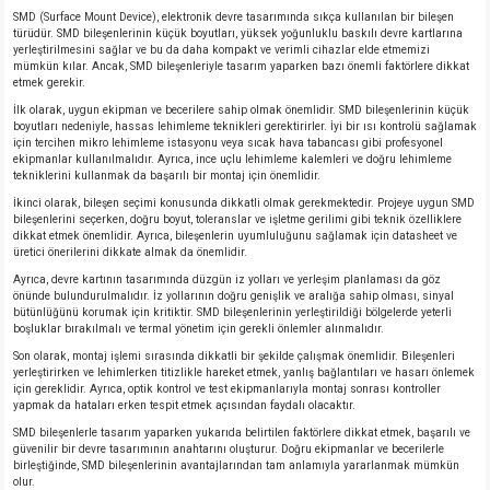
SMD (Surface Mount Device), elektronik devre tasarımında sıkça kullanılan bir bileşen
türüdür. SMD bileşenlerinin küçük boyutları, yüksek yoğunluklu baskılı devre kartlarına
yerleştirilmesini sağlar ve bu da daha kompakt ve verimli cihazlar elde etmemizi
mümkün kılar. Ancak, SMD bileşenleriyle tasarım yaparken bazı önemli faktörlere dikkat
etmek gerekir.
İlk olarak, uygun ekipman ve becerilere sahip olmak önemlidir. SMD bileşenlerinin küçük
boyutları nedeniyle, hassas lehimleme teknikleri gerektirirler. İyi bir ısı kontrolü sağlamak
için tercihen mikro lehimleme istasyonu veya sıcak hava tabancası gibi profesyonel
ekipmanlar kullanılmalıdır. Ayrıca, ince uçlu lehimleme kalemleri ve doğru lehimleme
tekniklerini kullanmak da başarılı bir montaj için önemlidir.
İkinci olarak, bileşen seçimi konusunda dikkatli olmak gerekmektedir. Projeye uygun SMD
bileşenlerini seçerken, doğru boyut, toleranslar ve işletme gerilimi gibi teknik özelliklere
dikkat etmek önemlidir. Ayrıca, bileşenlerin uyumluluğunu sağlamak için datasheet ve
üretici önerilerini dikkate almak da önemlidir.
Ayrıca, devre kartının tasarımında düzgün iz yolları ve yerleşim planlaması da göz
önünde bulundurulmalıdır. İz yollarının doğru genişlik ve aralığa sahip olması, sinyal
bütünlüğünü korumak için kritiktir. SMD bileşenlerinin yerleştirildiği bölgelerde yeterli
boşluklar bırakılmalı ve termal yönetim için gerekli önlemler alınmalıdır.
Son olarak, montaj işlemi sırasında dikkatli bir şekilde çalışmak önemlidir. Bileşenleri
yerleştirirken ve lehimlerken titizlikle hareket etmek, yanlış bağlantıları ve hasarı önlemek
için gereklidir. Ayrıca, optik kontrol ve test ekipmanlarıyla montaj sonrası kontroller
yapmak da hataları erken tespit etmek açısından faydalı olacaktır.
SMD bileşenlerle tasarım yaparken yukarıda belirtilen faktörlere dikkat etmek, başarılı ve
güvenilir bir devre tasarımının anahtarını oluşturur. Doğru ekipmanlar ve becerilerle
birleştiğinde, SMD bileşenlerinin avantajlarından tam anlamıyla yararlanmak mümkün
olur.